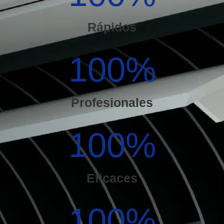
Rápidos
100
%
Profesionales
100
%
Eficaces
100
%