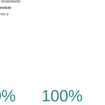
l rendimiento
ervicio
enos y
0
%
100
%